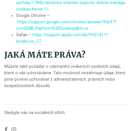
us/help/17442/windows-internet-explorer-delete-manage-
cookies#ie=ie-11
Google Chrome –
https://support.google.com/chrome/answer/95647?
co=GENIE.Platform%3DDesktop&hl=cs
Safari –
https://support.apple.com/kb/PH21411?
locale=cs_CZ
JAKÁ MÁTE PRÁVA?
Můžete také požádat o odstranění veškerých osobních údajů,
které o vás uchováváme. Tato možnost nezahrnuje údaje, které
jsme povinni uchovávat z administrativních, právních nebo
bezpečnostních důvodů.
Sledujte nás na sociálních sítích: