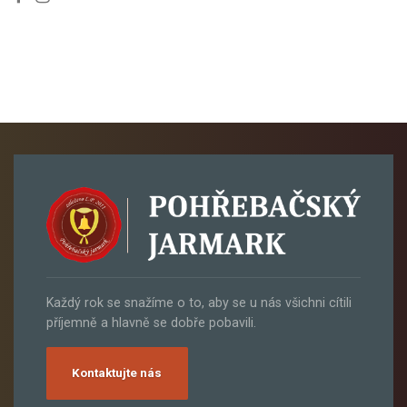
Každý rok se snažíme o to, aby se u nás všichni cítili
příjemně a hlavně se dobře pobavili.
Kontaktujte nás