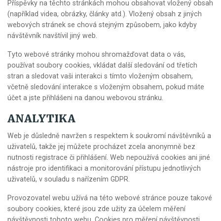
Příspěvky na těchto stránkách mohou obsahovat vložený obsah
(například videa, obrázky, články atd.). Vložený obsah z jiných
webových stránek se chová stejným způsobem, jako kdyby
návštěvník navštívil jiný web.
Tyto webové stránky mohou shromažďovat data o vás,
používat soubory cookies, vkládat další sledování od třetích
stran a sledovat vaši interakci s tímto vloženým obsahem,
včetně sledování interakce s vloženým obsahem, pokud máte
účet a jste přihlášeni na danou webovou stránku.
ANALYTIKA
Web je důsledně navržen s respektem k soukromí návštěvníků a
uživatelů, takže jej můžete procházet zcela anonymně bez
nutnosti registrace či přihlášení. Web nepoužívá cookies ani jiné
nástroje pro identifikaci a monitorování přístupu jednotlivých
uživatelů, v souladu s nařízením GDPR.
Provozovatel webu užívá na této webové stránce pouze takové
soubory cookies, které jsou zde užity za účelem měření
návštěvnosti tohoto webu. Cookies pro měření návštěvnosti