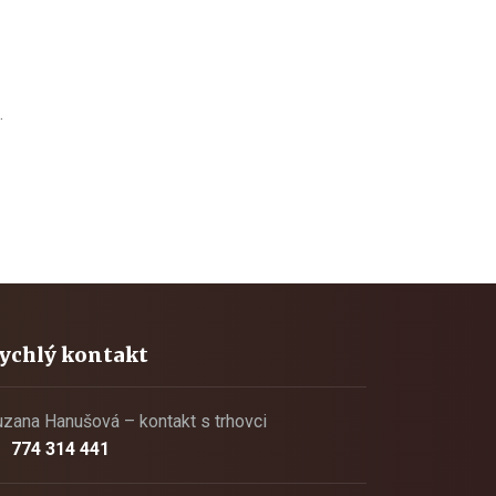
.
ychlý kontakt
zana Hanušová – kontakt s trhovci
774 314 441