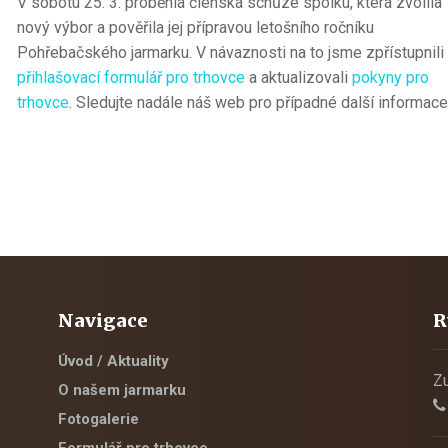
V sobotu 25. 3. proběhla členská schůze spolku, která zvolila
nový výbor a pověřila jej přípravou letošního ročníku
Pohřebačského jarmarku. V návaznosti na to jsme zpřístupnili
přihlašovací formulář pro trhovce
a aktualizovali
pokyny pro
trhovce
. Sledujte nadále náš web pro případné další informace
Navigace
R
Úvod / Aktuality
Zu
O našem jarmarku
Fotogalerie