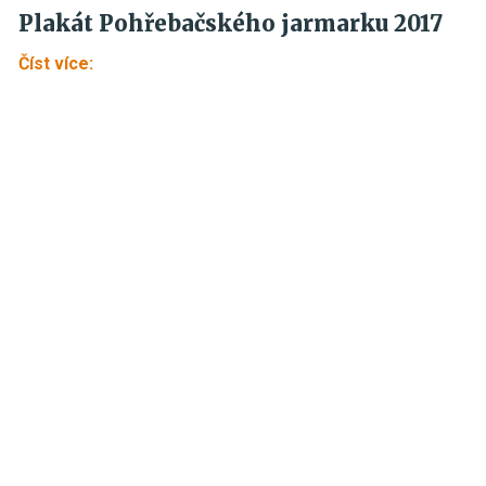
Plakát Pohřebačského jarmarku 2017
„Plakát Pohřebačského jarmarku 2017“
Číst více: