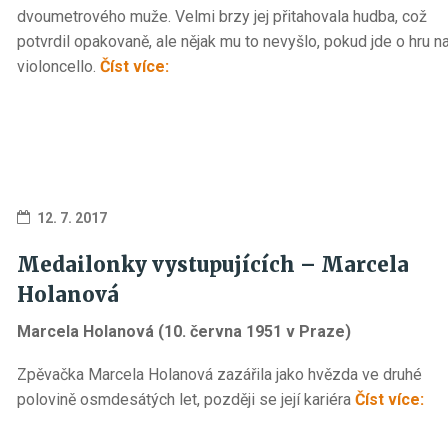
dvoumetrového muže. Velmi brzy jej přitahovala hudba, což
potvrdil opakovaně, ale nějak mu to nevyšlo, pokud jde o hru n
„Medailonky vystupujících – Jiří Hele
violoncello.
Číst více:
12. 7. 2017
Medailonky vystupujících – Marcela
Holanová
Marcela Holanová (10. června 1951 v Praze)
Zpěvačka Marcela Holanová zazářila jako hvězda ve druhé
„Me
polovině osmdesátých let, později se její kariéra
Číst více: