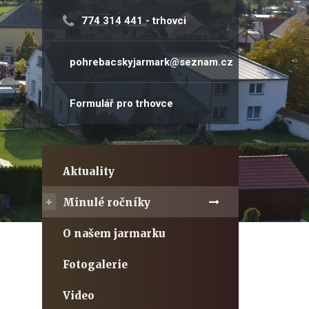
774 314 441
- trhovci
pohrebacskyjarmark@seznam.cz
Formulář pro trhovce
Aktuality
Minulé ročníky
O našem jarmarku
Fotogalerie
Video