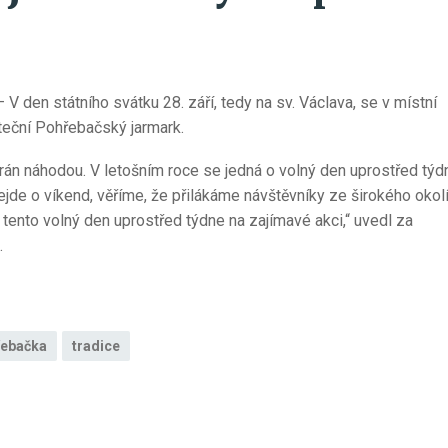
 den státního svátku 28. září, tedy na sv. Václava, se v místní
teční Pohřebačský jarmark.
rán náhodou. V letošním roce se jedná o volný den uprostřed týd
jde o víkend, věříme, že přilákáme návštěvníky ze širokého okolí
it tento volný den uprostřed týdne na zajímavé akci,“ uvedl za
.
ebačka
tradice