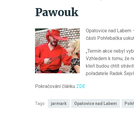
Pawouk
Opatovice nad Labem – V
části Pohřebačka usku
„Termín akce nebyl vyb
Vzhledem k tomu, že ne
kteří budou chtít stráv
pořadatele Radek Šejvl
Pokračování článku
ZDE
Tags:
jarmark
Opatovice nad Labem
Pohř