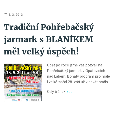
3. 3. 2013
Tradiční Pohřebačský
jarmark s BLANÍKEM
měl velký úspěch!
Opět po roce jsme vás pozvali na
Pohřebačský jarmark v Opatovicích
nad Labem. Bohatý program pro malé
i velké začal 28. září už v devět hodin.
Celý článek
zde