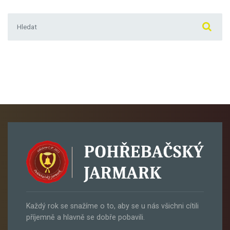
Hledat:
Každý rok se snažíme o to, aby se u nás všichni cítili
příjemně a hlavně se dobře pobavili.