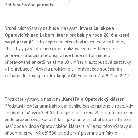
Pohřebačského jarmarku.
Druhá část výstavy se bude nazývat „
Investiční akce v
Opatovicích nad Labem, které proběhly v roce 2016 a které
se připravují.“
Tato expozice představí investice v naší obci,
které byly již v letošním roce realizovány a i ty, které se
připravují. Součástí této expozice bude i informace o
připravované anketě na téma „O umístění autobusové zastávky
v Pohřebačce“. Anketa proběhne v Pohřebačce současně s
volbami do zastupitelstev krajů v ČR ve dnech 7. a 8. října 2016.
Třetí část výstavy s názvem „
Karel IV. a Opatovický klášter.
“
Představí nejvýznamnějšího panovníka české historie v roce, kdy
se připomíná výročí 700 let od jeho narození. Samotná expozice
bude prezentovat Karla IV. tak, jaké on zanechal stopy v historii
naší obce v době Opatovického kláštera. V rámci této výstavy si
připomeneme i výročí 580 let od první písemné zmínky o