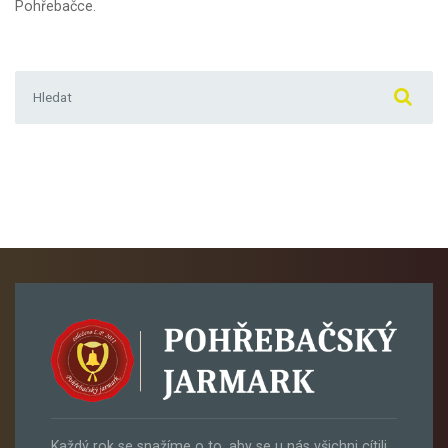
Pohřebačce.
Hledat:
Každý rok se snažíme o to, aby se u nás všichni cítili