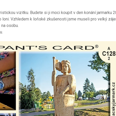
istickou vizitku. Budete si ji moci koupit v den konání jarmarku 2
ako loni. Vzhledem k loňské zkušenosti jsme museli pro velký záj
ů na osobu.
u.