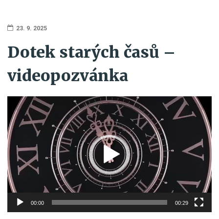
23. 9. 2025
Dotek starých časů –
videopozvánka
Video
přehrávač
00:00
00:29