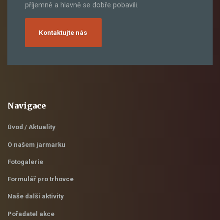
příjemně a hlavně se dobře pobavili.
Kontaktujte nás
Navigace
Úvod / Aktuality
O našem jarmarku
Fotogalerie
Formulář pro trhovce
Naše další aktivity
Pořadatel akce